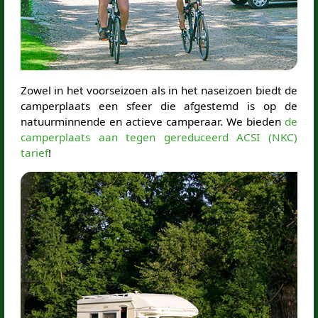
Zowel in het voorseizoen als in het naseizoen biedt de
camperplaats een sfeer die afgestemd is op de
natuurminnende en actieve camperaar. We bieden
de
camperplaats aan tegen gereduceerd ACSI (NKC)
tarief
!