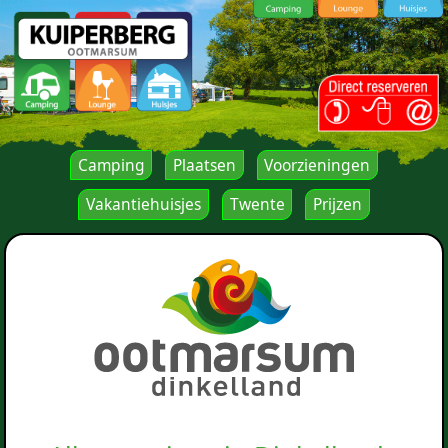
Camping
Plaatsen
Voorzieningen
Vakantiehuisjes
Twente
Prijzen