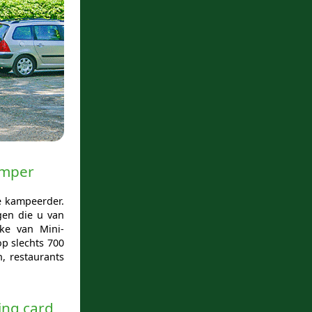
amper
e kampeerder.
ngen die u van
ke van Mini-
p slechts 700
, restaurants
ing card