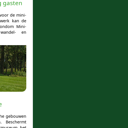
g gasten
voor de mini-
twerk kan de
Rondom Mini-
 wandel- en
e
sche gebouwen
. Beschermt
htmuseum het