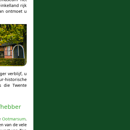
nkelland rijk
an ontmoet u
r verblijf, u
r-historische
s die Twente
fhebber
e
Ootmarsum
.
n van de vele