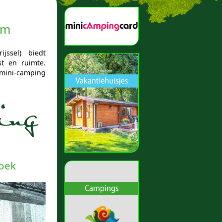
um
jssel) biedt
t en ruimte.
 mini-camping
roek