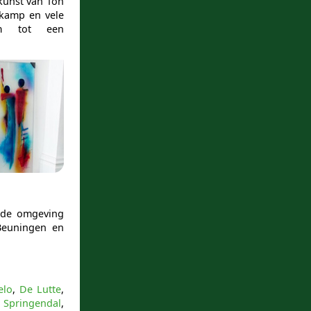
kunst van Ton
rkamp en vele
um tot een
 de omgeving
Beuningen en
elo
,
De Lutte
,
,
Springendal
,