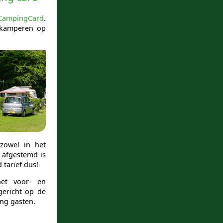
CampingCard
.
 kamperen op
zowel in het
e afgestemd is
tarief dus!
het voor- en
gericht op de
ng gasten.