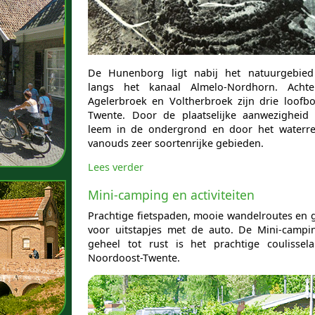
De Hunenborg ligt nabij het natuurgebied
langs het kanaal Almelo-Nordhorn. Acht
Agelerbroek en Voltherbroek zijn drie loofb
Twente. Door de plaatselijke aanwezigheid 
leem in de ondergrond en door het waterreg
vanouds zeer soortenrijke gebieden.
Lees verder
Mini-camping en activiteiten
Prachtige fietspaden, mooie wandelroutes en
voor uitstapjes met de auto. De Mini-campi
geheel tot rust is het prachtige coulissel
Noordoost-Twente.