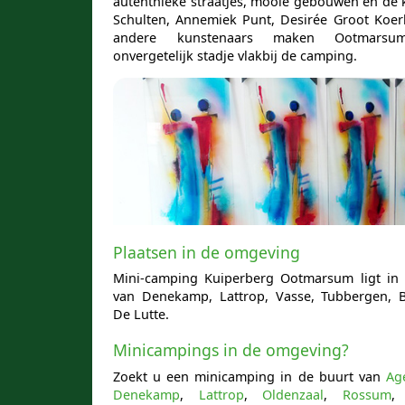
autenthieke straatjes, mooie gebouwen en de 
Schulten, Annemiek Punt, Desirée Groot Koe
andere kunstenaars maken Ootmars
onvergetelijk stadje vlakbij de camping.
Plaatsen in de omgeving
Mini-camping Kuiperberg Ootmarsum ligt in
van Denekamp, Lattrop, Vasse, Tubbergen, 
De Lutte.
Minicampings in de omgeving?
Zoekt u een minicamping in de buurt van
Ag
Denekamp
,
Lattrop
,
Oldenzaal
,
Rossum