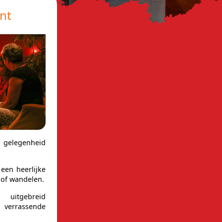
ant
 gelegenheid
 een heerlijke
 of wandelen.
uitgebreid
 verrassende