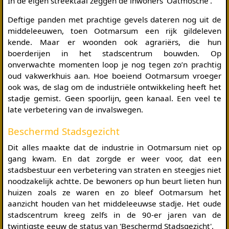
In de eigen streektaal zeggen de inwoners 'Oatmösche'.
Deftige panden met prachtige gevels dateren nog uit de
middeleeuwen, toen Ootmarsum een rijk gildeleven
kende. Maar er woonden ook agrariërs, die hun
boerderijen in het stadscentrum bouwden. Op
onverwachte momenten loop je nog tegen zo’n prachtig
oud vakwerkhuis aan. Hoe boeiend Ootmarsum vroeger
ook was, de slag om de industriële ontwikkeling heeft het
stadje gemist. Geen spoorlijn, geen kanaal. Een veel te
late verbetering van de invalswegen.
Beschermd Stadsgezicht
Dit alles maakte dat de industrie in Ootmarsum niet op
gang kwam. En dat zorgde er weer voor, dat een
stadsbestuur een verbetering van straten en steegjes niet
noodzakelijk achtte. De bewoners op hun beurt lieten hun
huizen zoals ze waren en zo bleef Ootmarsum het
aanzicht houden van het middeleeuwse stadje. Het oude
stadscentrum kreeg zelfs in de 90-er jaren van de
twintigste eeuw de status van 'Beschermd Stadsgezicht'.