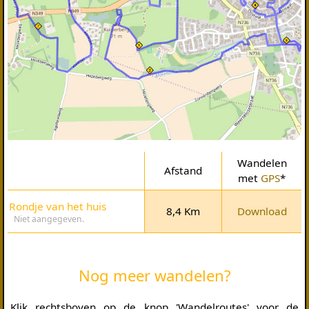
Wandelen
Afstand
met
GPS
*
Rondje van het huis
8,4 Km
Download
Niet aangegeven.
Nog meer wandelen?
Klik rechtsboven op de knop 'Wandelroutes' voor de