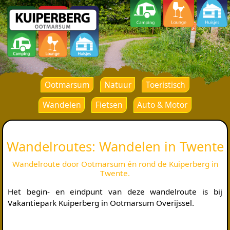
Ootmarsum
Natuur
Toeristisch
Wandelen
Fietsen
Auto & Motor
Wandelroutes: Wandelen in Twente
Wandelroute door Ootmarsum én rond de Kuiperberg in
Twente.
Het begin- en eindpunt van deze wandelroute is bij
Vakantiepark Kuiperberg in Ootmarsum Overijssel.