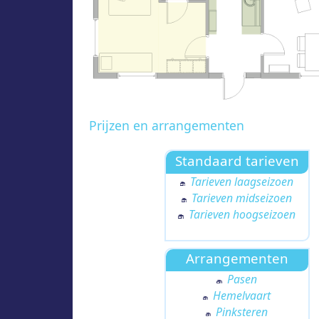
Prijzen en arrangementen
Standaard tarieven
Tarieven laagseizoen
Tarieven midseizoen
Tarieven hoogseizoen
Arrangementen
Pasen
Hemelvaart
Pinksteren