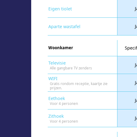
J
Eigen tiolet
J
Aparte wastafel
Woonkamer
Specif
Televisie
J
Alle gangbare TV zenders
WIFI
J
Gratis rondom receptie, kaartje zie
prijzen.
Eethoek
J
Voor 4 personen
Zithoek
J
Voor 4 personen