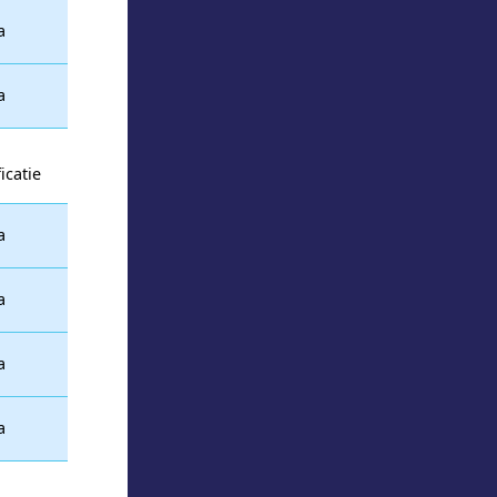
a
a
icatie
a
a
a
a