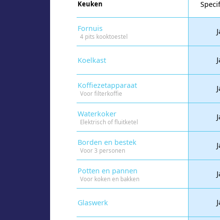
Keuken
Specif
Fornuis
J
4 pits kooktoestel
J
Koelkast
Koffiezetapparaat
J
Voor filterkoffie
Waterkoker
J
Elektrisch of fluitketel
Borden en bestek
J
Voor 3 personen
Potten en pannen
J
Voor koken en bakken
J
Glaswerk