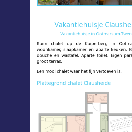
Vakantiehuisje Claushe
Vakantiehuisje in Ootmarsum-Twen
Ruim chalet op de Kuiperberg in Ootma
woonkamer, slaapkamer en aparte keuken. 
douche en wastafel. Aparte toilet. Eigen par
groot terras.
Een mooi chalet waar het fijn vertoeven is.
Plattegrond chalet Clausheide