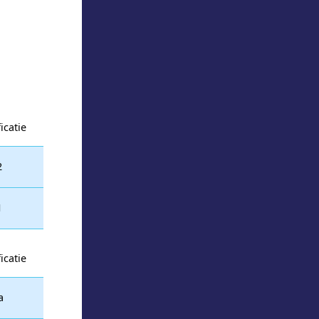
icatie
2
1
icatie
a