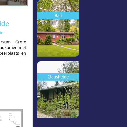
ide
te
rsum. Grote
Badkamer met
keerplaats en