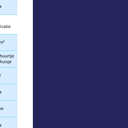
a
icatie
m²
huurtje
huisje
2
a
ee
a