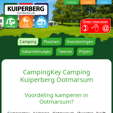
Camping
Plaatsen
Voorzieningen
Vakantiehuisjes
Twente
Prijzen
CampingKey Camping
Kuiperberg Ootmarsum
Voordeling kamperen in
Ootmarsum?