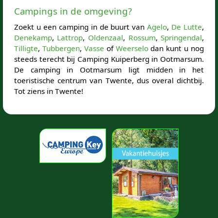
Campings in de omgeving?
Zoekt u een camping in de buurt van
Agelo
,
De Lutte
,
Denekamp
,
Lattrop
,
Oldenzaal
,
Rossum
,
Springendal
,
Tilligte
,
Tubbergen
,
Vasse
of
Weerselo
dan kunt u nog
steeds terecht bij Camping Kuiperberg in Ootmarsum.
De camping in Ootmarsum ligt midden in het
toeristische centrum van Twente, dus overal dichtbij.
Tot ziens in Twente!